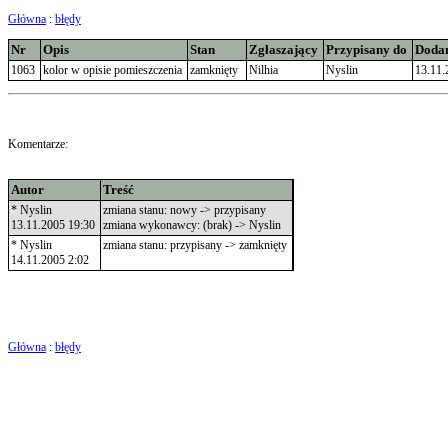
Główna
:
błędy
Nr
Opis
Stan
Zgłaszający
Przypisany do
Doda
1063
kolor w opisie pomieszczenia
zamknięty
Nilhia
Nyslin
13.11.
Komentarze:
Autor
Treść
* Nyslin
zmiana stanu: nowy -> przypisany
13.11.2005 19:30
zmiana wykonawcy: (brak) -> Nyslin
* Nyslin
zmiana stanu: przypisany -> zamknięty
14.11.2005 2:02
Główna
:
błędy