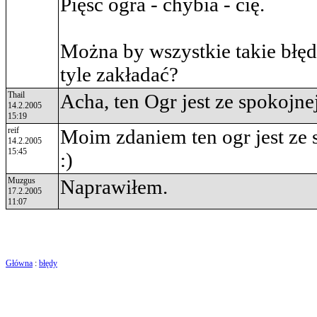
Pięść ogra - chybia - cię.
Można by wszystkie takie błęd
tyle zakładać?
Thail
Acha, ten Ogr jest ze spokojne
14.2.2005
15:19
reif
Moim zdaniem ten ogr jest ze s
14.2.2005
15:45
:)
Muzgus
Naprawiłem.
17.2.2005
11:07
Główna
:
błędy