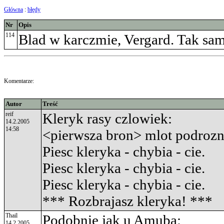
Główna
:
błędy
Nr
Opis
114
Blad w karczmie, Vergard. Tak sam
Komentarze:
Autor
Treść
reif
Kleryk rasy czlowiek:
14.2.2005
14:58
<pierwsza bron> mlot podrozn
Piesc kleryka - chybia - cie.
Piesc kleryka - chybia - cie.
Piesc kleryka - chybia - cie.
*** Rozbrajasz kleryka! ***
Thail
Podobnie jak u Amuba:
14.2.2005