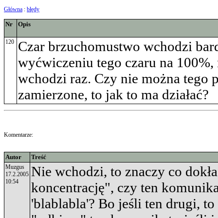
Główna
:
błędy
Nr
Opis
120
Czar brzuchomustwo wchodzi bard
wyćwiczeniu tego czaru na 100%, 
wchodzi raz. Czy nie można tego pop
zamierzone, to jak to ma działać?
Komentarze:
Autor
Treść
Muzgus
Nie wchodzi, to znaczy co dokład
17.2.2005
10:54
koncentrację", czy ten komunika
'blablabla'? Bo jeśli ten drugi, 