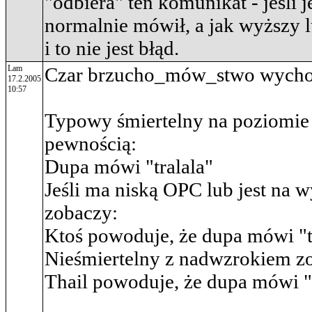
"odbiera" ten komunikat - jeśli j
normalnie mówił, a jak wyższy lu
i to nie jest błąd.
Lam
Czar brzucho_mów_stwo wychodzi
17.2.2005
10:57
Typowy śmiertelny na poziomie
pewnością:
Dupa mówi "tralala"
Jeśli ma niską OPC lub jest na w
zobaczy:
Ktoś powoduje, że dupa mówi "t
Nieśmiertelny z nadwzrokiem zo
Thail powoduje, że dupa mówi "t