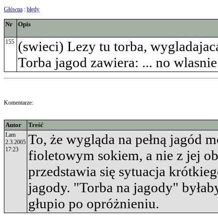
Główna
:
błędy
Nr
Opis
155
(swieci) Lezy tu torba, wygladajac
Torba jagod zawiera: ... no wlasnie
Komentarze:
Autor
Treść
Lam
To, że wygląda na pełną jagód m
2.3.2005
17:23
fioletowym sokiem, a nie z jej obj
przedstawia się sytuacja krótkieg
jagody. "Torba na jagody" byłaby
głupio po opróżnieniu.