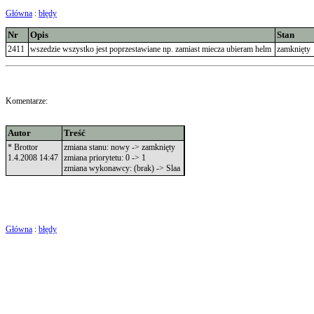
Główna
:
błędy
Nr
Opis
Stan
2411
wszedzie wszystko jest poprzestawiane np. zamiast miecza ubieram helm
zamknięt
Komentarze:
Autor
Treść
* Brottor
zmiana stanu: nowy -> zamknięty
1.4.2008 14:47
zmiana priorytetu: 0 -> 1
zmiana wykonawcy: (brak) -> Slaa
Główna
:
błędy