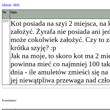
Główna
:
błędy
Nr
Opis
2572
Kot posiada na szyi 2 miejsca, na
założyć. Żyrafa nie posiada ani je
może cokolwiek założyć. Czy to z
krótka szyję? :p
Jak na moje, to skoro kot ma 2 mie
powinna mieć co najmniej 100 tak
dnia - ile amuletów zmieści się na 
jej niewątpliwa przewaga nad czł
Komentarze: