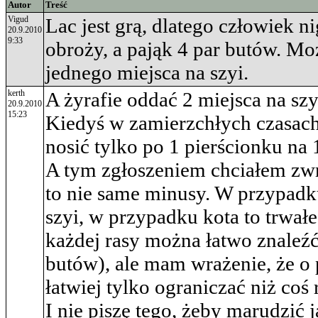
Autor
Treść
Vigud
Lac jest grą, dlatego człowiek n
20.9.2010
9:33
obroży, a pająk 4 par butów. Mo
jednego miejsca na szyi.
kerth
A żyrafie oddać 2 miejsca na szy
20.9.2010
15:23
Kiedyś w zamierzchłych czasach
nosić tylko po 1 pierścionku na 1
A tym zgłoszeniem chciałem zwr
to nie same minusy. W przypadku
szyi, w przypadku kota to trwałe 
każdej rasy można łatwo znaleźć
butów), ale mam wrażenie, że o 
łatwiej tylko ograniczać niż coś
I nie piszę tego, żeby marudzić j