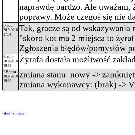
naprawdę bardzo. Ale uważam, ż
poprawy. Może czegoś się nie da
Brottor
Tak, gracze są od wskazywania m
20.9.2010
17:31
"skoro kot ma 2 miejsca to żyra
Zgłoszenia błędów/pomysłów po
Brottor
Żyrafa dostała możliwość zakład
20.9.2010
19:37
* Brottor
zmiana stanu: nowy -> zamknię
20.9.2010
19:38
zmiana wykonawcy: (brak) -> 
Główna
:
błędy