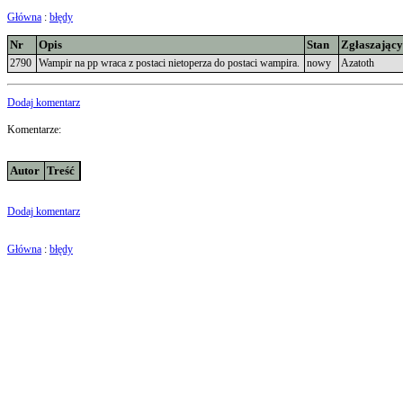
Główna
:
błędy
Nr
Opis
Stan
Zgłaszając
2790
Wampir na pp wraca z postaci nietoperza do postaci wampira.
nowy
Azatoth
Dodaj komentarz
Komentarze:
Autor
Treść
Dodaj komentarz
Główna
:
błędy