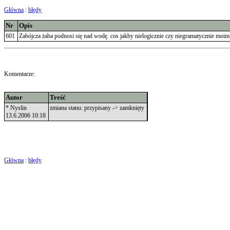
Główna
:
błędy
Nr
Opis
601
Zabójcza żaba podnosi się nad wodę. cos jakby nielogicznie czy niegramatycznie moim
Komentarze:
Autor
Treść
* Nyslin
zmiana stanu: przypisany -> zamknięty
13.6.2006 10:18
Główna
:
błędy